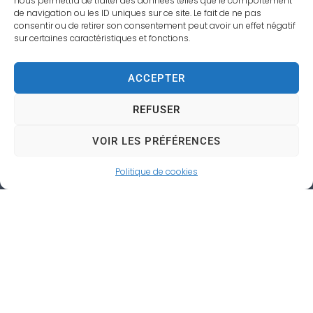
nous permettra de traiter des données telles que le comportement
de navigation ou les ID uniques sur ce site. Le fait de ne pas
consentir ou de retirer son consentement peut avoir un effet négatif
sur certaines caractéristiques et fonctions.
ACCEPTER
REFUSER
Gaillon
VOIR LES PRÉFÉRENCES
Mairie de Gaillon,
Politique de cookies
2 rue du Général de Gaulle,
27600 – Gaillon
+33 (0)2 32 77 50 00
accueil@ville-gaillon.fr