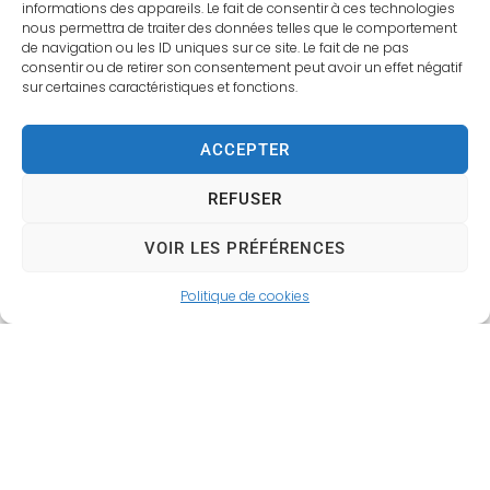
informations des appareils. Le fait de consentir à ces technologies
Gendarmerie de Gaillon : 02 32 53 00 17
nous permettra de traiter des données telles que le comportement
de navigation ou les ID uniques sur ce site. Le fait de ne pas
Pompiers : 18
consentir ou de retirer son consentement peut avoir un effet négatif
sur certaines caractéristiques et fonctions.
Général : 112
Informations pratiques :
ACCEPTER
Chef de service : Eric Chevallier
REFUSER
Tel :
02 32 69 56 54
/
06 72 07 53 24
e-mail :
policemunicipale@ville-gaillon.fr
VOIR LES PRÉFÉRENCES
Animaux
Politique de cookies
domestiques
La règlementation sur les chiens dits dangereux
a été modifiée. Pour obtenir un permis de
détention de votre animal, pensez à passer au
poste de police muni des papiers suivants :