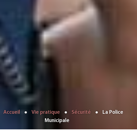
Accueil
●
Vie pratique
●
Sécurité
●
La Police
Municipale