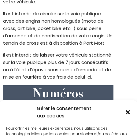
votre véhicule.
Il est interdit de circuler sur la voie publique
avec des engins non homologués (moto de
cross, dirt bike, poket bike etc…) sous peine
d’amende et de confiscation de votre engin. Un
terrain de cross est à disposition à Port Mort.
Il est interdit de laisser votre véhicule stationné
sur la voie publique plus de 7 jours consécutifs
ou à l’état d’épave sous peine d’amende et de
mise en fourrière à vos frais de celui-ci.
Numéros
d'urgence
Gérer le consentement
aux cookies
SAMU : 15
Police Secours : 17
Pour offrir les meilleures expériences, nous utilisons des
technologies telles que les cookies pour stocker et/ou accéder aux